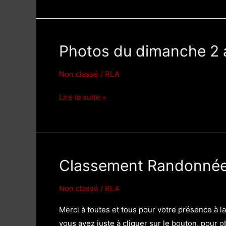
maines
:
10
Photos du dimanche 2 a
décembre
2023
Non classé
/
RLA
Photos
Lire la suite »
du
dimanche
2
avril
Classement Randonnée 
Non classé
/
RLA
Merci à toutes et tous pour votre présence à l
vous avez juste à cliquer sur le bouton, pour 