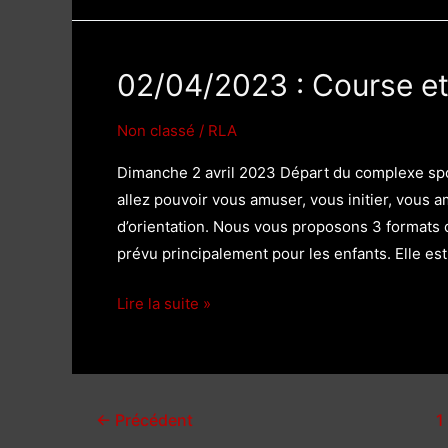
Orientation
02/04/2023 : Course et
Non classé
/
RLA
Dimanche 2 avril 2023 Départ du complexe spor
allez pouvoir vous amuser, vous initier, vous a
d’orientation. Nous vous proposons 3 formats d
prévu principalement pour les enfants. Elle es
02/04/2023
Lire la suite »
:
Course
et
randonnée
←
Précédent
1
d’orientation